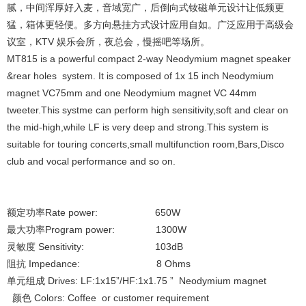
腻，中间浑厚好入麦，音域宽广，后倒向式钕磁单元设计让低频更
猛，箱体更轻便。多方向悬挂方式设计应用自如。广泛应用于高级会
议室，KTV 娱乐会所，夜总会，慢摇吧等场所。
MT815 is a powerful compact 2-way Neodymium magnet speaker
&rear holes system. It is composed of 1x 15 inch Neodymium
magnet VC75mm and one Neodymium magnet VC 44mm
tweeter.This systme can perform high sensitivity,soft and clear on
the mid-high,while LF is very deep and strong.This system is
suitable for touring concerts,small multifunction room,Bars,Disco
club and vocal performance and so on.
额定功率Rate power: 650W
最大功率Program power: 1300W
灵敏度 Sensitivity: 103dB
阻抗 Impedance: 8 Ohms
单元组成 Drives: LF:1x15”/HF:1x1.75 ” Neodymium magnet
颜色 Colors: Coffee or customer requirement